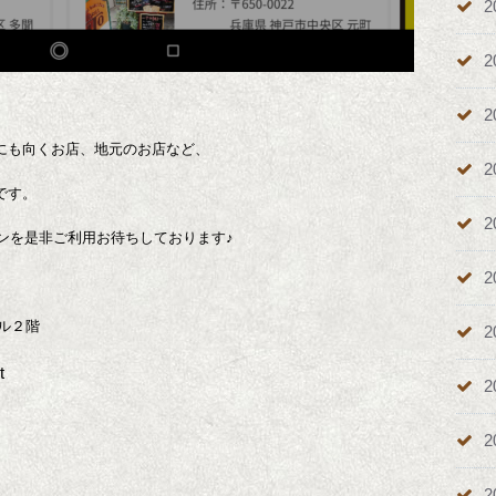
2
2
2
にも向くお店、地元のお店など、
2
です。
2
ペーンを是非ご利用お待ちしております♪
2
ル２階
2
t
2
2
2