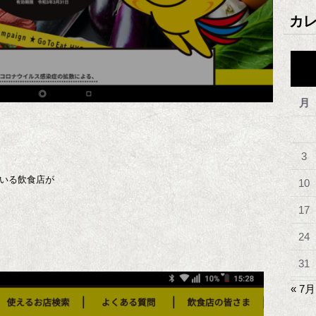
カ
月
3
ている飲食店が
10
17
24
31
« 7月