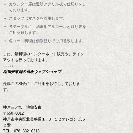
カウンター席は透明アクリル板で仕切りをし
ております。
スタッフはマスクを着用します。
各テーブルに、消毒用アルコールと取り箸を
ご用意致します。
各コース料理は個別盛りでご用意致します。
また、鍋料理のインターネット販売や、テイク
アウトも行っております。
↓↓↓↓↓
地鶏安東鍋の通販ウェブショップ
是非この機会に、ご利用をお待ちしておりま
す。
神戸三ノ宮 地鶏安東
〒650−0012
神戸市中央区北長狭通１−３−１２オレゴンビル
２階
TEL 078−332−6313