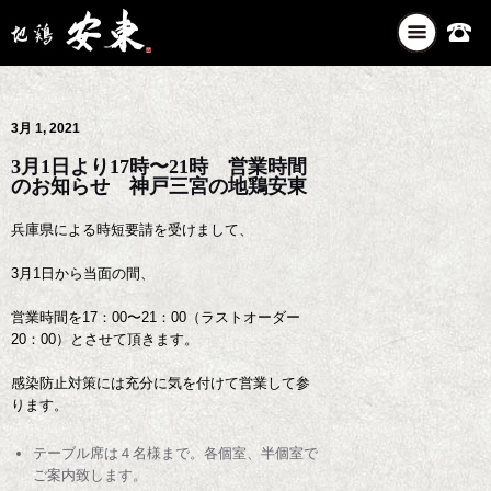
ナ
ビ
ゲ
ー
3月 1, 2021
シ
ョ
3月1日より17時〜21時 営業時間
ン
のお知らせ 神戸三宮の地鶏安東
を
切
兵庫県による時短要請を受けまして、
り
3月1日から当面の間、
替
え
営業時間を17：00〜21：00（ラストオーダー
20：00）とさせて頂きます。
感染防止対策には充分に気を付けて営業して参
ります。
テーブル席は４名様まで。各個室、半個室で
ご案内致します。