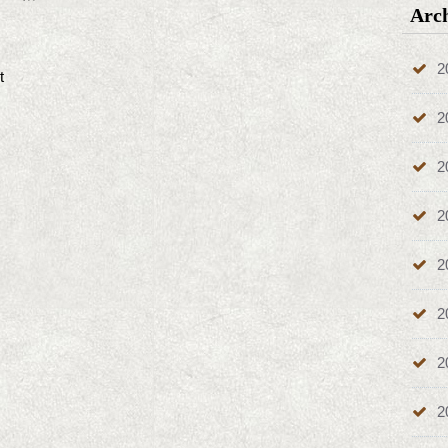
Arc
2
t
2
2
2
2
2
2
2