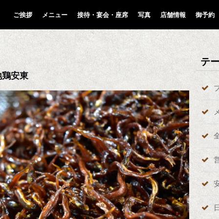
ご挨拶
メニュー
接待・宴会・座席
写真
店舗情報
御予約
テ
地鶏安東