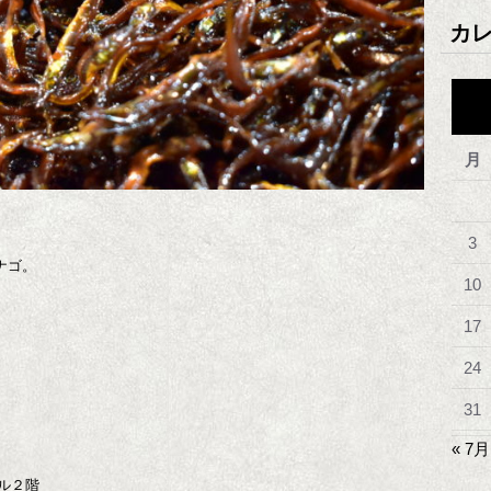
カ
月
3
ナゴ。
10
17
24
31
« 7月
ル２階