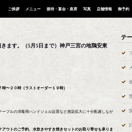
ご挨拶
メニュー
接待・宴会・座席
写真
店舗情報
御予約
テ
頂きます。（5月5日まで）神戸三宮の地鶏安東
７時〜２０時（ラストオーダー１９時）
テーブルの消毒用ハンドジェル設置など感染拡大に十分配慮しなが
クアウトのご予約、水炊きやすき焼きセットのお取り寄せも承りま