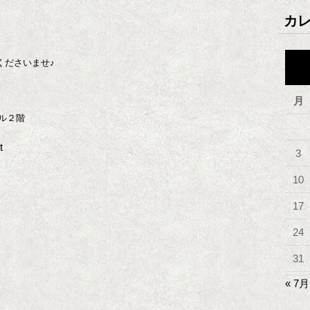
カ
くださいませ♪
月
ル２階
t
3
10
17
24
31
« 7月