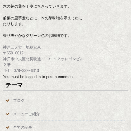
木の芽の葉を丁寧にちぎっていきます。
前菜の里芋煮などに、木の芽味噌を添えて出し
たりします。
香り爽やかなグリーン色のお味噌です。
神戸三ノ宮 地鶏安東
〒650−0012
神戸市中央区北長狭通１−３−１２オレゴンビル
２階
TEL 078−332−6313
You must be
logged in
to post a comment
テーマ
ブログ
メニューご紹介
全ての記事