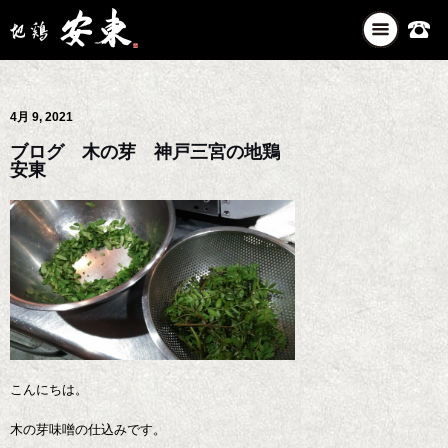
ナ
ビ
ゲ
ー
4月 9, 2021
シ
ョ
ブログ 木の芽 神戸三宮の地鶏
ン
安東
を
切
り
替
え
こんにちは。
木の芽味噌の仕込みです。