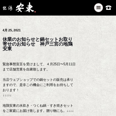
ナ
ビ
ゲ
ー
4月 25, 2021
シ
ョ
休業のお知らせと鍋セットお取り
ン
寄せのお知らせ 神戸三宮の地鶏
を
安東
切
り
緊急事態宣言を受けまして、４月25日〜5月11日
替
まで店舗営業を自粛致します。
え
当店ウェブショップでの鍋セットの販売は承り
ますので、是非この機会にご利用をお待ちして
おります！
↓↓↓↓↓
地鶏安東の水炊き・つくね鍋・すき焼きセット
をご家庭にお届け致します。贈り物にも。↓↓↓↓