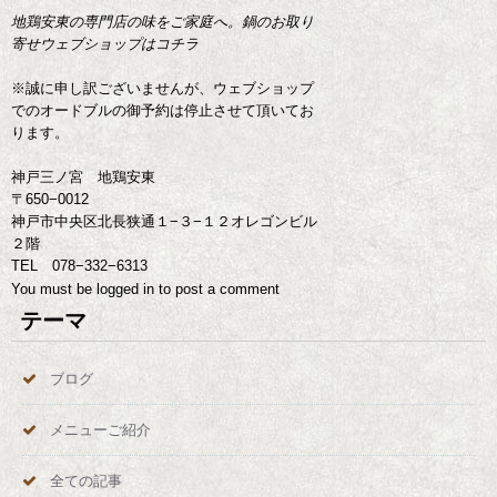
地鶏安東の専門店の味をご家庭へ。鍋のお取り
寄せウェブショップはコチラ
※誠に申し訳ございませんが、ウェブショップ
でのオードブルの御予約は停止させて頂いてお
ります。
神戸三ノ宮 地鶏安東
〒650−0012
神戸市中央区北長狭通１−３−１２オレゴンビル
２階
TEL 078−332−6313
You must be
logged in
to post a comment
テーマ
ブログ
メニューご紹介
全ての記事