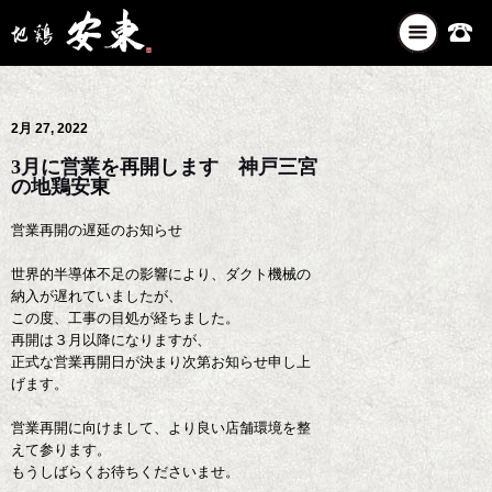
ナ
ビ
ゲ
ー
2月 27, 2022
シ
ョ
3月に営業を再開します 神戸三宮
ン
の地鶏安東
を
切
営業再開の遅延のお知らせ
り
世界的半導体不足の影響により、ダクト機械の
替
納入が遅れていましたが、
え
この度、工事の目処が経ちました。
再開は３月以降になりますが、
正式な営業再開日が決まり次第お知らせ申し上
げます。
営業再開に向けまして、より良い店舗環境を整
えて参ります。
もうしばらくお待ちくださいませ。