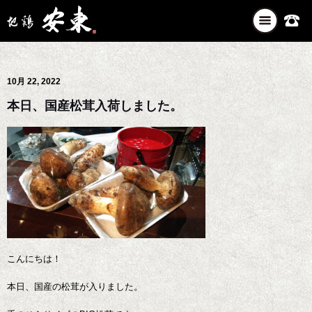
ナ
ビ
ゲ
ー
10月 22, 2022
シ
ョ
本日、国産松茸入荷しました。
ン
を
切
り
替
え
こんにちは！
本日、国産の松茸が入りました。