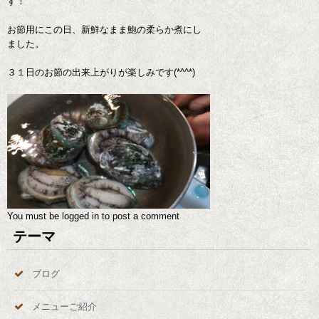
す！
お節用にこの日、新鮮なまま鮑の柔らか煮にし
ました。
３１日のお節の出来上がりが楽しみです(*^^*)
You must be
logged in
to post a comment
テーマ
ブログ
メニューご紹介