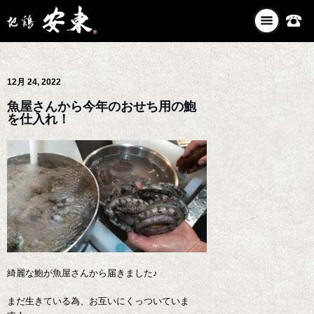
ナ
ビ
ゲ
ー
12月 24, 2022
シ
ョ
魚屋さんから今年のおせち用の鮑
ン
を仕入れ！
を
切
り
替
え
綺麗な鮑が魚屋さんから届きました♪
まだ生きている為、お互いにくっついていま