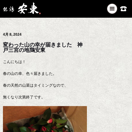
ナ
ビ
ゲ
ー
4月 8, 2024
シ
ョ
変わった山の幸が届きました 神
ン
戸三宮の地鶏安東
を
切
こんにちは！
り
春の山の幸、色々届きました。
替
え
春の天然の山菜はタイミングなので、
無くなり次第終了です。