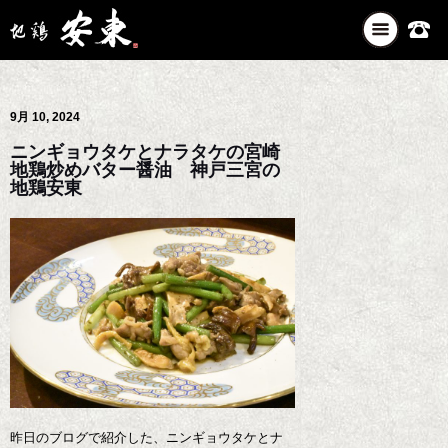
ナ
ビ
ゲ
ー
9月 10, 2024
シ
ョ
ニンギョウタケとナラタケの宮崎
ン
地鶏炒めバター醤油 神戸三宮の
を
地鶏安東
切
り
替
え
昨日のブログで紹介した、ニンギョウタケとナ