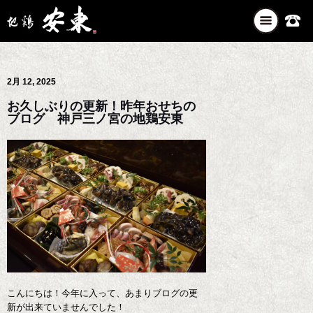
ナ
ビ
ゲ
ー
2月 12, 2025
シ
ョ
お久しぶりの更新！昨年おせちの
ン
ブログ 神戸三ノ宮の地鶏安東
を
切
り
替
え
こんにちは！今年に入って、あまりブログの更
新が出来ていませんでした！