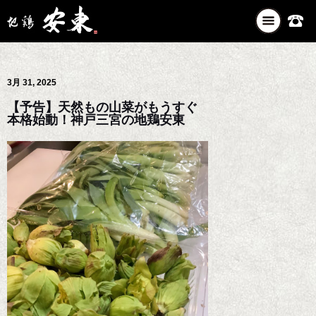
ナ
ビ
ゲ
ー
3月 31, 2025
シ
ョ
【予告】天然もの山菜がもうすぐ
ン
本格始動！神戸三宮の地鶏安東
を
切
り
替
え