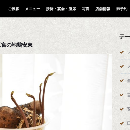
ご挨拶
メニュー
接待・宴会・座席
写真
店舗情報
御予約
テ
三宮の地鶏安東