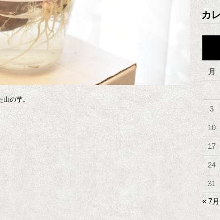
カ
月
た山の芋。
3
10
17
24
31
« 7月