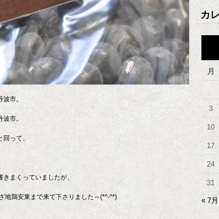
カ
月
丹波市。
3
丹波市。
10
と回って、
17
24
書きまくっていましたが、
31
鶏安東まで来て下さりました～(*^-^*)
« 7月