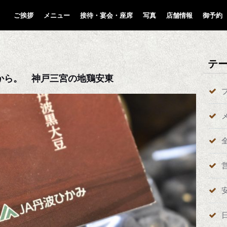
ご挨拶
メニュー
接待・宴会・座席
写真
店舗情報
御予約
テ
から。 神戸三宮の地鶏安東