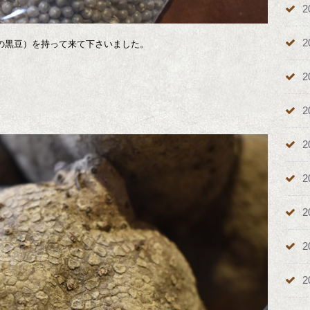
2
2
の黒豆）を持って来て下さいました。
2
2
2
2
2
2
2