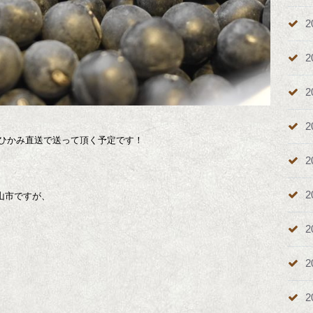
2
2
2
2
波ひかみ直送で送って頂く予定です！
2
2
山市ですが、
2
2
2