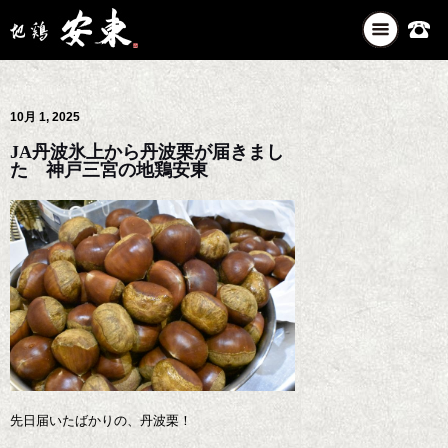
ナ
ビ
ゲ
ー
10月 1, 2025
シ
ョ
JA丹波氷上から丹波栗が届きまし
ン
た 神戸三宮の地鶏安東
を
切
り
替
え
先日届いたばかりの、丹波栗！