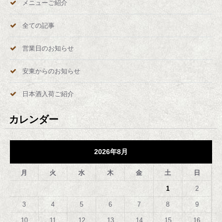
メニューご紹介
全ての記事
営業日のお知らせ
安東からのお知らせ
日本酒入荷ご紹介
カレンダー
2026年8月
月
火
水
木
金
土
日
1
2
3
4
5
6
7
8
9
10
11
12
13
14
15
16