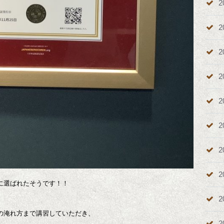
2
2
2
2
2
2
2
2
に選ばれたそうです！！
2
の淹れ方まで講習していただき、
2