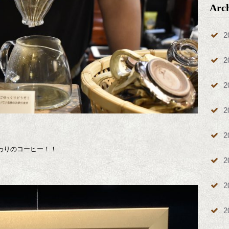
Arc
2
2
2
2
2
わりのコーヒー！！
2
2
2