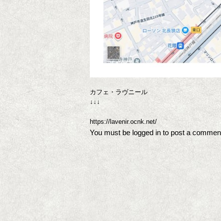
カフェ・ラヴニール
↓↓↓
https://lavenir.ocnk.net/
You must be
logged in
to post a commen