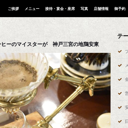
ご挨拶
メニュー
接待・宴会・座席
写真
店舗情報
御予約
テ
ーヒーのマイスターが 神戸三宮の地鶏安東