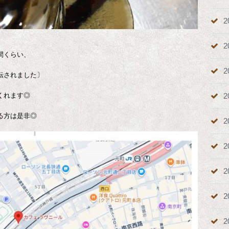
2
2
間くらい、
2
転されました〕
2
くれます◎
る方は是非◎
2
2
2
2
2