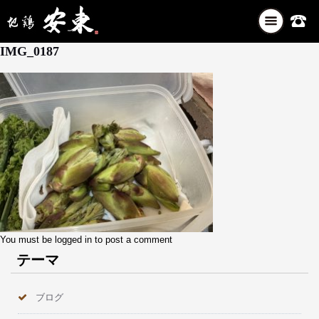
ナ
4月 9, 2026
ビ
IMG_0187
ゲ
ー
シ
ョ
ン
を
切
り
替
え
You must be
logged in
to post a comment
テーマ
ブログ