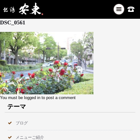
ナ
5月 1, 2026
ビ
DSC_0561
ゲ
ー
シ
ョ
ン
を
切
り
替
え
You must be
logged in
to post a comment
テーマ
ブログ
メニューご紹介