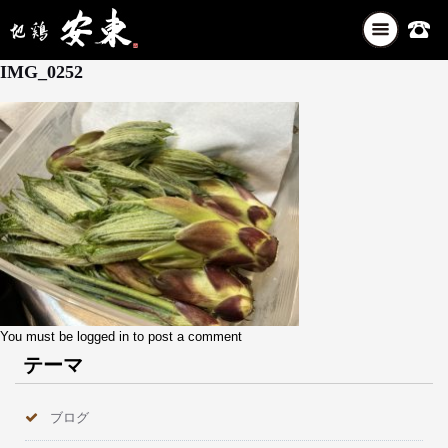
ナ
5月 11, 2026
ビ
IMG_0252
ゲ
ー
シ
ョ
ン
を
切
り
替
え
You must be
logged in
to post a comment
テーマ
ブログ