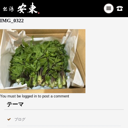
ナ
5月 15, 2026
ビ
IMG_0322
ゲ
ー
シ
ョ
ン
を
切
り
替
え
You must be
logged in
to post a comment
テーマ
ブログ