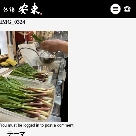
ナ
5月 15, 2026
ビ
IMG_0324
ゲ
ー
シ
ョ
ン
を
切
り
替
え
You must be
logged in
to post a comment
テーマ