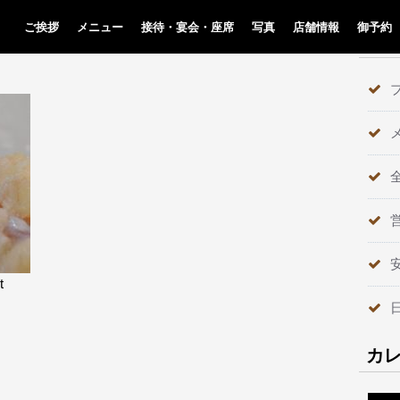
ご挨拶
メニュー
接待・宴会・座席
写真
店舗情報
御予約
テ
t
カ