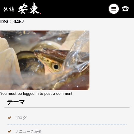
ナ
5月 25, 2026
ビ
DSC_0467
ゲ
ー
シ
ョ
ン
を
切
り
替
え
You must be
logged in
to post a comment
テーマ
ブログ
メニューご紹介