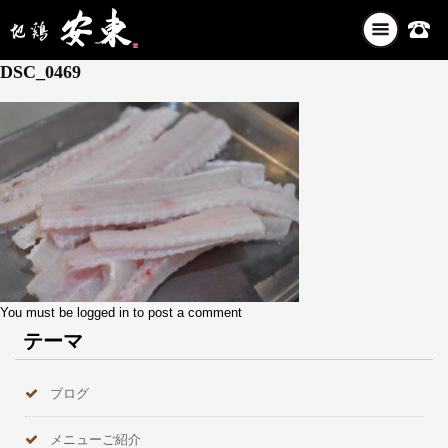
ナ
5月 25, 2026
ビ
DSC_0469
ゲ
ー
シ
ョ
ン
を
切
り
替
え
You must be
logged in
to post a comment
テーマ
ブログ
メニューご紹介