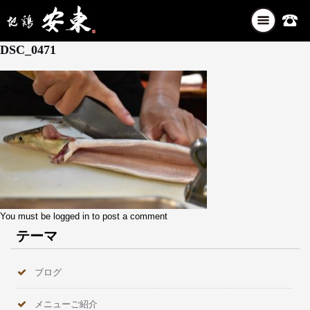
ナ
5月 25, 2026
ビ
DSC_0471
ゲ
ー
シ
ョ
ン
を
切
り
替
え
You must be
logged in
to post a comment
テーマ
ブログ
メニューご紹介