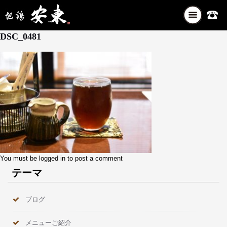
ナ
6月 4, 2026
ビ
DSC_0481
ゲ
ー
シ
ョ
ン
を
切
り
替
え
You must be
logged in
to post a comment
テーマ
ブログ
メニューご紹介