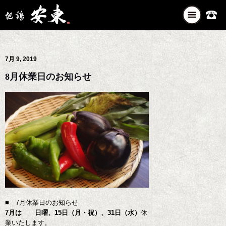
ナ
ビ
ゲ
ー
7月 9, 2019
シ
ョ
8月休業日のお知らせ
ン
を
切
り
替
え
■ 7月休業日のお知らせ
7月は 日曜、15日（月・祝）、31日（水）
休
業いたします。