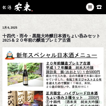
ナ
ビ
ゲ
ー
1月 6, 2025
シ
ョ
十四代・而今・黒龍大吟醸日本酒ちょい呑みセット
ン
2025＆２０年前の醸造プレミア古酒
を
切
り
替
え