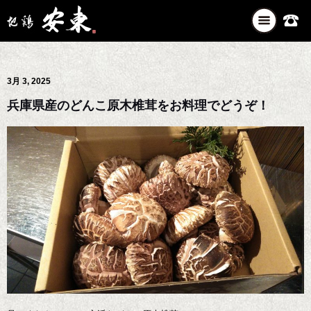
ナ
ビ
ゲ
ー
3月 3, 2025
シ
ョ
兵庫県産のどんこ原木椎茸をお料理でどうぞ！
ン
を
切
り
替
え