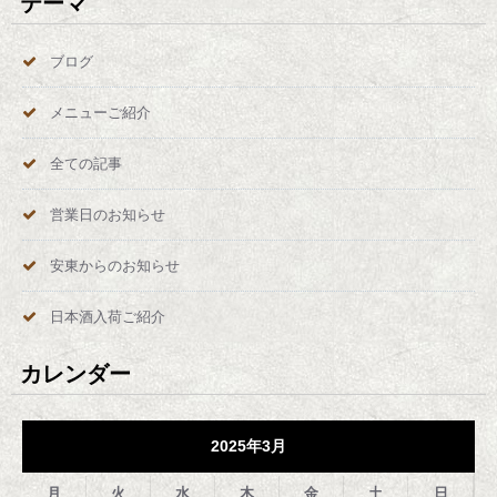
テーマ
ブログ
メニューご紹介
全ての記事
営業日のお知らせ
安東からのお知らせ
日本酒入荷ご紹介
カレンダー
2025年3月
月
火
水
木
金
土
日