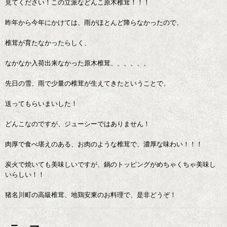
見てください！この立派などんこ原木椎茸！！！
昨年から今年にかけては、雨がほとんど降らなかったので、
椎茸が育たなかったらしく、
なかなか入荷出来なかった原木椎茸、、、、、、
先日の雪、雨で少量の椎茸が生えてきたということで、
送ってもらいまいした！
どんこなのですが、ジューシーではありません！
肉厚で食べ堪えのある、お肉のような椎茸で、濃厚な味わい！！！
炭火で焼いても美味しいですが、鍋のトッピングがめちゃくちゃ美味し
いらしい！！
猪名川町の高級椎茸、地鶏安東のお料理で、是非どうぞ！