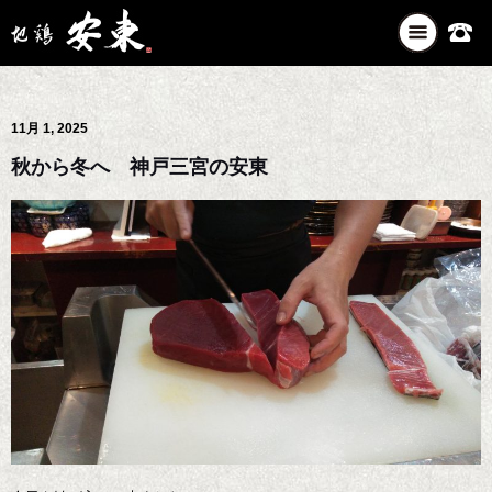
ナ
ビ
ゲ
ー
11月 1, 2025
シ
ョ
秋から冬へ 神戸三宮の安東
ン
を
切
り
替
え