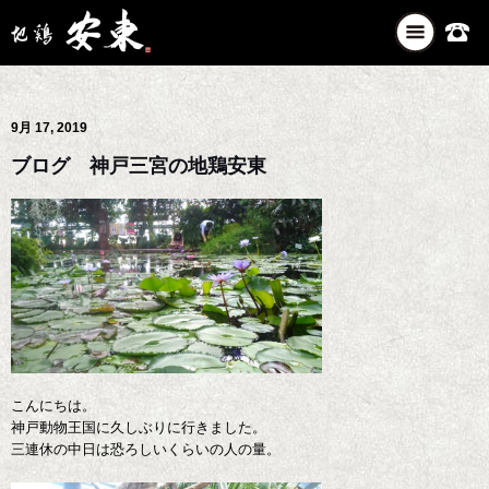
ナ
ビ
ゲ
ー
9月 17, 2019
シ
ョ
ブログ 神戸三宮の地鶏安東
ン
を
切
り
替
え
こんにちは。
神戸動物王国に久しぶりに行きました。
三連休の中日は恐ろしいくらいの人の量。