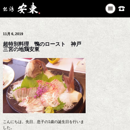
ナ
ビ
ゲ
ー
11月 6, 2019
シ
ョ
超特別料理 鴨のロースト 神戸
ン
三宮の地鶏安東
を
切
り
替
え
こんにちは。先日、息子の1歳の誕生日を行いま
した。