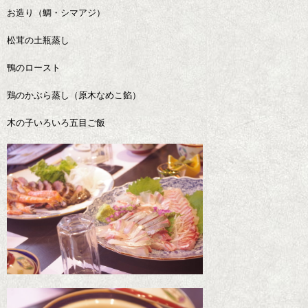
お造り（鯛・シマアジ）
松茸の土瓶蒸し
鴨のロースト
鶏のかぶら蒸し（原木なめこ餡）
木の子いろいろ五目ご飯