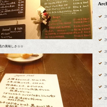
Arc
2
2
2
流の美味しさ☆☆
2
2
2
2
2