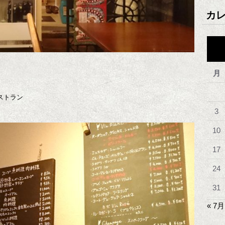
カ
月
ストラン
3
10
17
24
31
« 7月