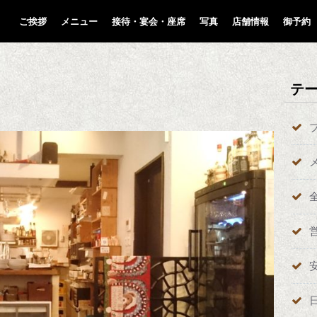
ご挨拶
メニュー
接待・宴会・座席
写真
店舗情報
御予約
テ