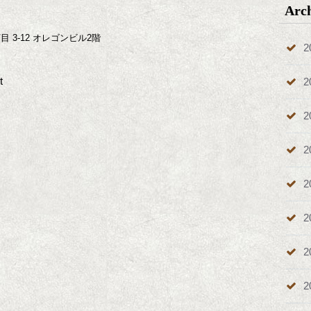
Arc
目 3-12 オレゴンビル2階
2
t
2
2
2
2
2
2
2