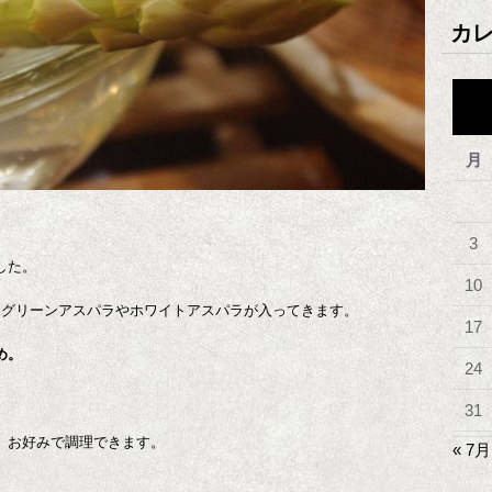
カ
月
3
した。
10
なグリーンアスパラやホワイトアスパラが入ってきます。
17
め。
24
31
、お好みで調理できます。
« 7月