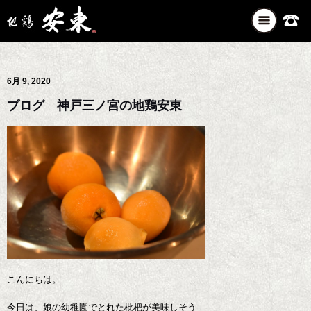
ナ
ビ
ゲ
ー
6月 9, 2020
シ
ョ
ブログ 神戸三ノ宮の地鶏安東
ン
を
切
り
替
え
こんにちは。
今日は、娘の幼稚園でとれた枇杷が美味しそう