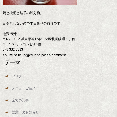
鶏と枇杷と茄子の和え物。
日保ちしないので本日限りの前菜です。
地鶏 安東
〒650-0012 兵庫県神戸市中央区北長狭通１丁目
３−１２ オレゴンビル2階
078-332-6313
You must be
logged in
to post a comment
テーマ
ブログ
メニューご紹介
全ての記事
営業日のお知らせ