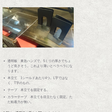
透明板 東急ハンズで。5ミリの厚さでちょ
うど良さそう。これより薄いとペラペラにな
ります。
本立て 1シールドあたり4つ。L字ではな
く、T字のもの。
テープ 本立てを固定する。
カラーテープ 本立てを目立たなく固定。た
だ粘着力が無い。