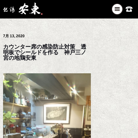
ナ
ビ
ゲ
ー
7月 13, 2020
シ
ョ
カウンター席の感染防止対策 透
ン
明板でシールドを作る 神戸三ノ
を
宮の地鶏安東
切
り
替
え