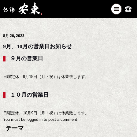
ナ
ビ
ゲ
ー
8月 26, 2023
シ
ョ
9月、10月の営業日お知らせ
ン
を
９月の営業日
切
り
替
日曜定休、9月18日（月・祝）は休業致します。
え
１０月の営業日
日曜定休、10月9日（月・祝）は休業致します。
You must be
logged in
to post a comment
テーマ