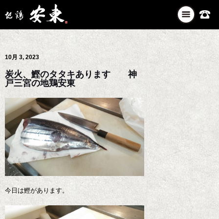
ナ
ビ
ゲ
ー
10月 3, 2023
シ
ョ
炭火、鰹のタタキあります 神
ン
戸三宮の地鶏安東
を
切
り
替
え
今日は鰹があります。