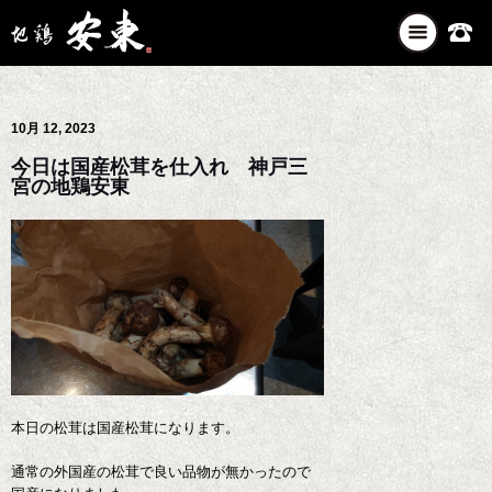
ナ
ビ
ゲ
ー
10月 12, 2023
シ
ョ
今日は国産松茸を仕入れ 神戸三
ン
宮の地鶏安東
を
切
り
替
え
本日の松茸は国産松茸になります。
通常の外国産の松茸で良い品物が無かったので