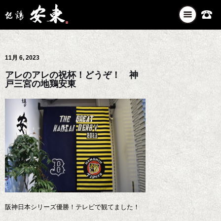
ナ
ビ
ゲ
ー
11月 6, 2023
シ
ョ
アレのアレの祝杯！どうぞ！ 神
ン
戸三宮の地鶏安東
を
切
り
替
え
阪神日本シリーズ優勝！テレビで観てました！