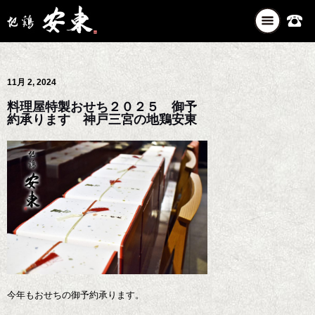
ナ
ビ
ゲ
ー
11月 2, 2024
シ
ョ
料理屋特製おせち２０２５ 御予
ン
約承ります 神戸三宮の地鶏安東
を
切
り
替
え
今年もおせちの御予約承ります。