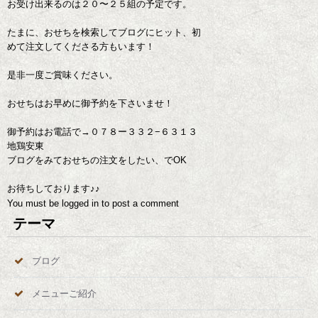
お受け出来るのは２０〜２５組の予定です。
たまに、おせちを検索してブログにヒット、初
めて注文してくださる方もいます！
是非一度ご賞味ください。
おせちはお早めに御予約を下さいませ！
御予約はお電話で→０７８ー３３２−６３１３
地鶏安東
ブログをみておせちの注文をしたい、でOK
お待ちしております♪♪
You must be
logged in
to post a comment
テーマ
ブログ
メニューご紹介