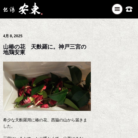
ナ
ビ
ゲ
ー
4月 8, 2025
シ
ョ
山椿の花 天麩羅に。神戸三宮の
ン
地鶏安東
を
切
り
替
え
希少な天麩羅用に椿の花、西脇の山から届きま
した。