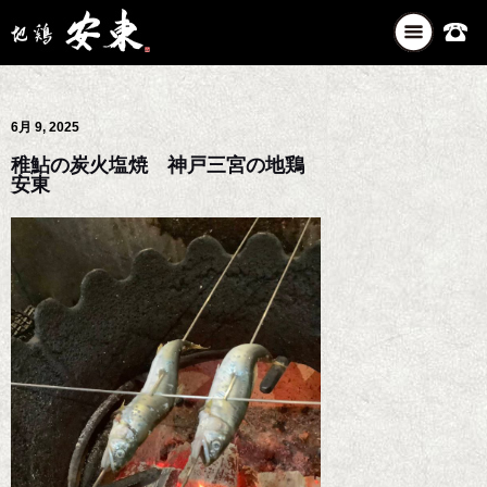
ナ
ビ
ゲ
ー
6月 9, 2025
シ
ョ
稚鮎の炭火塩焼 神戸三宮の地鶏
ン
安東
を
切
り
替
え