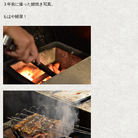
３年前に撮った鰻焼き写真。
もはや鰻屋！