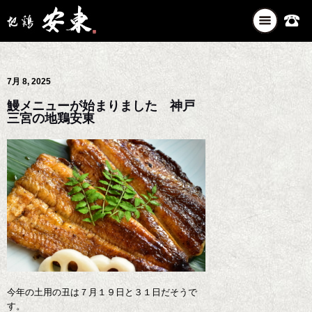
ナ
ビ
ゲ
ー
7月 8, 2025
シ
ョ
鰻メニューが始まりました 神戸
ン
三宮の地鶏安東
を
切
り
替
え
今年の土用の丑は７月１９日と３１日だそうで
す。