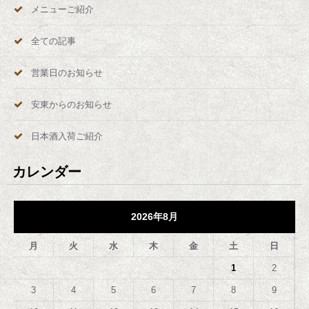
メニューご紹介
全ての記事
営業日のお知らせ
安東からのお知らせ
日本酒入荷ご紹介
カレンダー
2026年8月
月
火
水
木
金
土
日
1
2
3
4
5
6
7
8
9