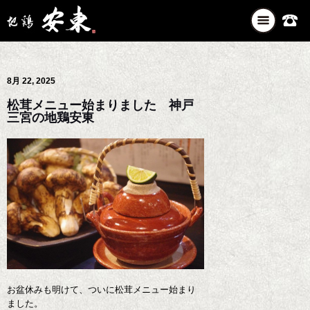
ナ
ビ
ゲ
ー
8月 22, 2025
シ
ョ
松茸メニュー始まりました 神戸
ン
三宮の地鶏安東
を
切
り
替
え
お盆休みも明けて、ついに松茸メニュー始まり
ました。