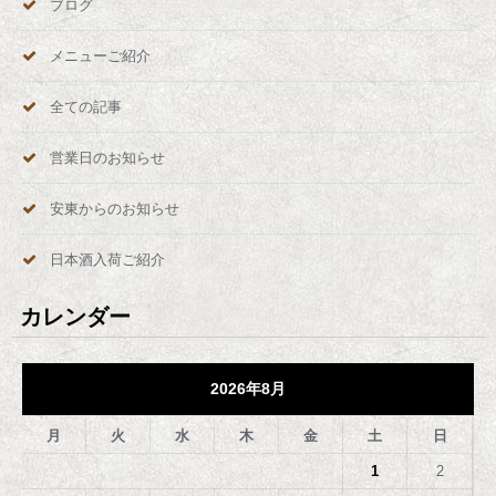
ブログ
メニューご紹介
全ての記事
営業日のお知らせ
安東からのお知らせ
日本酒入荷ご紹介
カレンダー
2026年8月
月
火
水
木
金
土
日
1
2