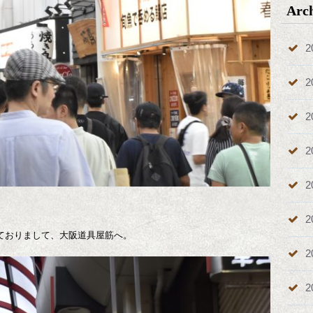
Arc
2
2
2
2
2
2
ておりまして、大阪道具屋筋へ。
2
2