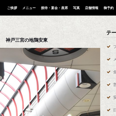
ご挨拶
メニュー
接待・宴会・座席
写真
店舗情報
御予約
テ
。 神戸三宮の地鶏安東