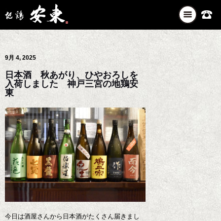
ナ
ビ
ゲ
ー
9月 4, 2025
シ
ョ
日本酒 秋あがり、ひやおろしを
ン
入荷しました 神戸三宮の地鶏安
を
東
切
り
替
え
今日は酒屋さんから日本酒がたくさん届きまし