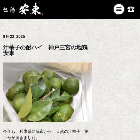
ナ
ビ
ゲ
ー
9月 22, 2025
シ
ョ
汁柚子の酎ハイ 神戸三宮の地鶏
ン
安東
を
切
り
替
え
今年も、兵庫県西脇市から、天然の汁柚子、第
１号が届きました。