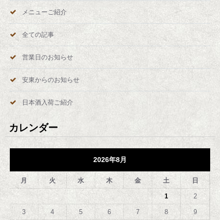
メニューご紹介
全ての記事
営業日のお知らせ
安東からのお知らせ
日本酒入荷ご紹介
カレンダー
2026年8月
月
火
水
木
金
土
日
1
2
3
4
5
6
7
8
9