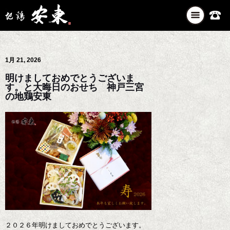
ナ
ビ
ゲ
ー
1月 21, 2026
シ
ョ
明けましておめでとうございま
ン
す。と大晦日のおせち 神戸三宮
を
の地鶏安東
切
り
替
え
２０２６年明けましておめでとうございます。